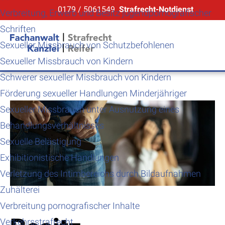
0179 / 5061549
Strafrecht-Notdienst
Verbreitung, Erwerb und Besitz jugendpornografischer
Schriften
Sexueller Missbrauch von Schutzbefohlenen
Sexueller Missbrauch von Kindern
Schwerer sexueller Missbrauch von Kindern
Förderung sexueller Handlungen Minderjähriger
Sexueller Missbrauch unter Ausnutzung eines
Behandlungsverhältnisses
Sexuelle Belästigung
Exhibitionistische Handlungen
Verletzung des Intimbereichs durch Bildaufnahmen
Zuhälterei
Verbreitung pornografischer Inhalte
Verkehrsstrafrecht