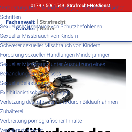
0179 / 5061549
Strafrecht-Notdienst
Verbreitung, Erwerb und Besitz jugendpornografischer
Schriften
Sexueller Missbrauch von Schutzbefohlenen
Sexueller Missbrauch von Kindern
Schwerer sexueller Missbrauch von Kindern
Förderung sexueller Handlungen Minderjähriger
Sexueller Missbrauch unter Ausnutzung eines
Behandlungsverhältnisses
Sexuelle Belästigung
Exhibitionistische Handlungen
Verletzung des Intimbereichs durch Bildaufnahmen
Zuhälterei
Verbreitung pornografischer Inhalte
Verkehrsstrafrecht