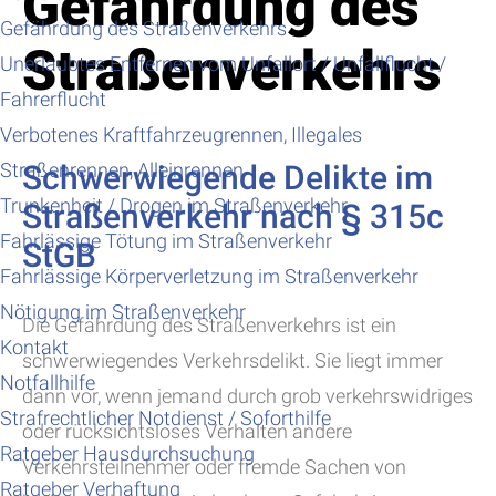
Gefährdung des
Gefährdung des Straßenverkehrs
Straßenverkehrs
Unerlaubtes Entfernen vom Unfallort / Unfallflucht /
Fahrerflucht
Verbotenes Kraftfahrzeugrennen, Illegales
Straßenrennen, Alleinrennen
Schwerwiegende Delikte im
Trunkenheit / Drogen im Straßenverkehr
Straßenverkehr nach § 315c
Fahrlässige Tötung im Straßenverkehr
StGB
Fahrlässige Körperverletzung im Straßenverkehr
Nötigung im Straßenverkehr
Die Gefährdung des Straßenverkehrs ist ein
Kontakt
schwerwiegendes Verkehrsdelikt. Sie liegt immer
Notfallhilfe
dann vor, wenn jemand durch grob verkehrswidriges
Strafrechtlicher Notdienst / Soforthilfe
oder rücksichtsloses Verhalten andere
Ratgeber Hausdurchsuchung
Verkehrsteilnehmer oder fremde Sachen von
Ratgeber Verhaftung